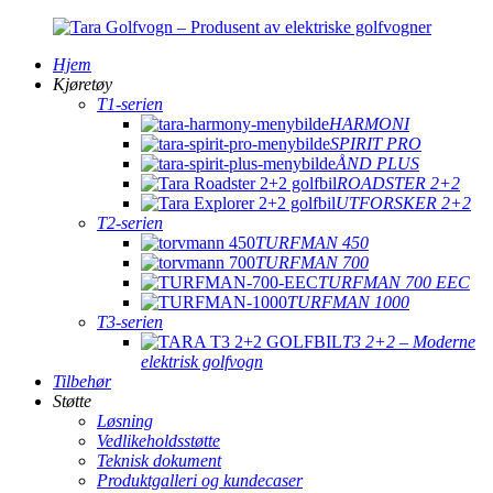
Hjem
Kjøretøy
T1-serien
HARMONI
SPIRIT PRO
ÅND PLUS
ROADSTER 2+2
UTFORSKER 2+2
T2-serien
TURFMAN 450
TURFMAN 700
TURFMAN 700 EEC
TURFMAN 1000
T3-serien
T3 2+2 – Moderne
elektrisk golfvogn
Tilbehør
Støtte
Løsning
Vedlikeholdsstøtte
Teknisk dokument
Produktgalleri og kundecaser