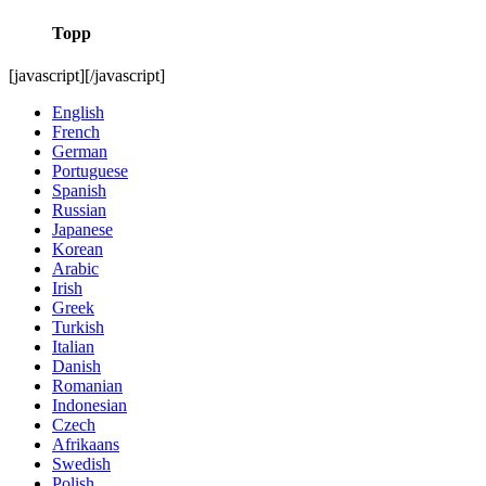
Topp
[javascript]
[/javascript]
English
French
German
Portuguese
Spanish
Russian
Japanese
Korean
Arabic
Irish
Greek
Turkish
Italian
Danish
Romanian
Indonesian
Czech
Afrikaans
Swedish
Polish