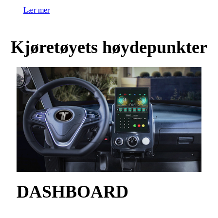
Lær mer
Kjøretøyets høydepunkter
DASHBOARD